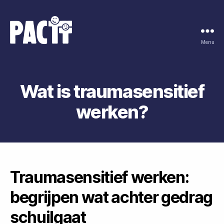
Menu
Pactt
coaching
en
advies
Wat is traumasensitief
werken?
Traumasensitief werken:
begrijpen wat achter gedrag
schuilgaat